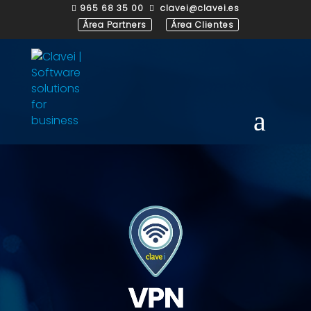
965 68 35 00
clavei@clavei.es


Área Partners
Área Clientes