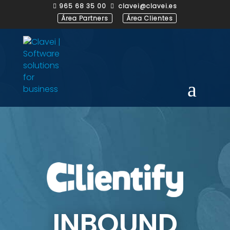
965 68 35 00
clavei@clavei.es


Área Partners
Área Clientes
INBOUND