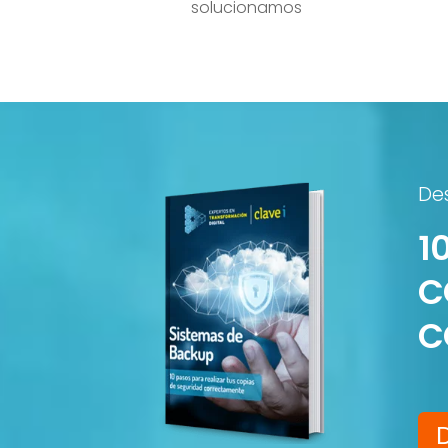
solucionamos
Des
1
C
C