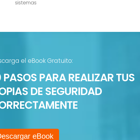
sistemas
carga el eBook Gratuito:
0 PASOS PARA REALIZAR TUS
OPIAS DE SEGURIDAD
ORRECTAMENTE
Descargar eBook