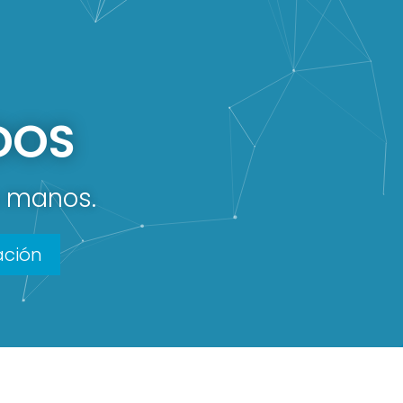
DOS
s manos.
ación