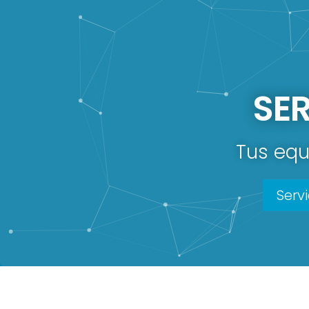
SE
Tus equ
Serv