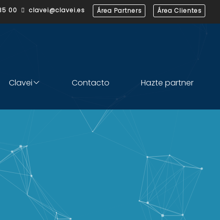
35 00
clavei@clavei.es
Área Partners
Área Clientes

Clavei
Contacto
Hazte partner