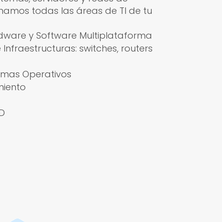
namos todas las áreas de TI de tu
dware y Software Multiplataforma
e Infraestructuras: switches, routers
emas Operativos
miento
D