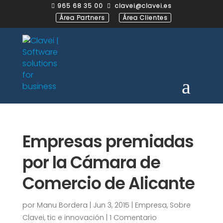
965 68 35 00
clavei@clavei.es


Área Partners
Área Clientes
Empresas premiadas
por la Cámara de
Comercio de Alicante
por
Manu Bordera
|
Jun 3, 2015
|
Empresa
,
Sobre
Clavei
,
tic e innovación
|
1 Comentario