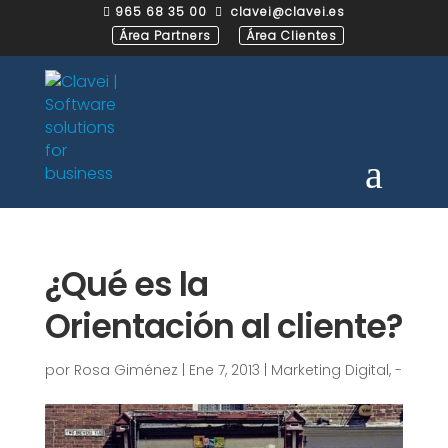
965 68 35 00
clavei@clavei.es


Área Partners
Área Clientes
¿Qué es la
Orientación al cliente?
por
Rosa Giménez
|
Ene 7, 2013
|
Marketing Digital
,
-