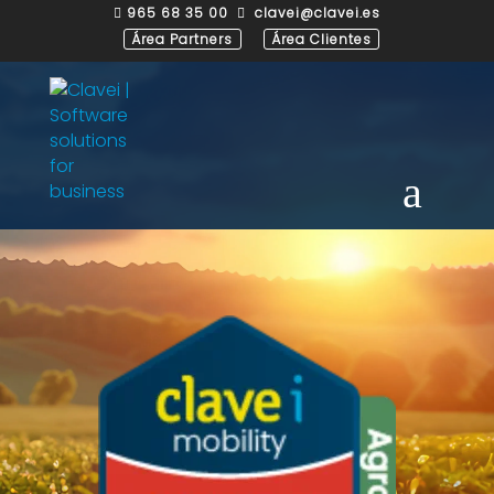
965 68 35 00
clavei@clavei.es


Área Partners
Área Clientes