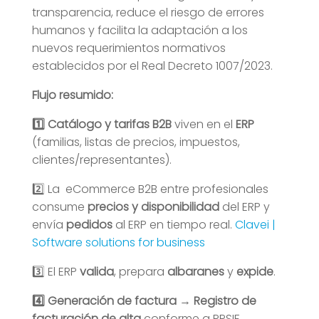
transparencia, reduce el riesgo de errores
humanos y facilita la adaptación a los
nuevos requerimientos normativos
establecidos por el Real Decreto 1007/2023.
Flujo resumido:
1️⃣ Catálogo y tarifas B2B
viven en el
ERP
(familias, listas de precios, impuestos,
clientes/representantes).
2️⃣
La eCommerce B2B entre profesionales
consume
precios y disponibilidad
del ERP y
envía
pedidos
al ERP en tiempo real.
Clavei |
Software solutions for business
3️⃣ El ERP
valida
, prepara
albaranes
y
expide
.
4️⃣ Generación de factura
→
Registro de
facturación de alta
conforme a RRSIF.