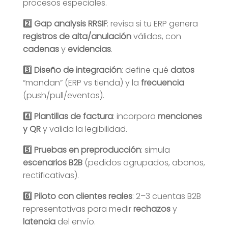
procesos especiales.
2️⃣ Gap analysis RRSIF
: revisa si tu ERP genera
registros de alta/anulación
válidos, con
cadenas
y
evidencias
.
3️⃣ Diseño de integración
: define qué
datos
“mandan” (ERP vs tienda) y la
frecuencia
(push/pull/eventos).
4️⃣ Plantillas de factura
: incorpora
menciones
y QR
y valida la legibilidad.
5️⃣ Pruebas en preproducción
: simula
escenarios B2B
(pedidos agrupados, abonos,
rectificativas).
6️⃣ Piloto con clientes reales
: 2–3 cuentas B2B
representativas para medir
rechazos
y
latencia
del envío.