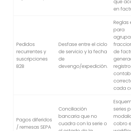
que ac
en fact
Reglas 
para
agrupa
Pedidos
Desfase entre el ciclo
fracci
recurrentes y
de servicio y la fecha
de fact
suscripciones
de
genera
B2B
devengo/expedición.
registro
contab
correct
cada c
Esquem
Conciliación
series p
bancaria que no
modali
Pagos diferidos
cuadra con la serie o
cobro e
/ remesas SEPA
el estado de la
workflo