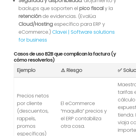
Seguridad y disponibilidad
: alojamiento y
backups que soporten el
pico fiscal
y la
retención
de evidencias. (Evalúa
Cloud/Hosting
específico para ERP y
eCommerce.)
Clavei | Software solutions
for business
Casos de uso B2B que complican la factura (y
cómo resolverlos)
Ejemplo
⚠️ Riesgo
✅ Soluc
Maestr
tarifas 
Precios netos
cálculo
por cliente
El eCommerce
expues
(descuentos,
“maquilla” precios y
tienda.
rappels,
el ERP contabiliza
viaja c
promos
otra cosa.
importe
específicas)