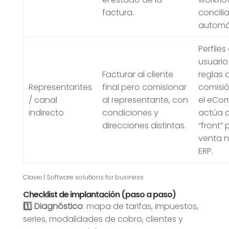
factura.
concili
automá
Perfiles
usuario
Facturar al cliente
reglas 
Representantes
final pero comisionar
comisió
/ canal
al representante, con
el eCo
indirecto
condiciones y
actúa 
direcciones distintas.
“front” 
venta n
ERP.
Clavei | Software solutions for business
Checklist de implantación (paso a paso)
1️⃣ Diagnóstico
: mapa de tarifas, impuestos,
series, modalidades de cobro, clientes y