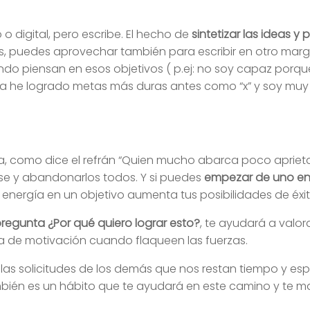
 o digital, pero escribe. El hecho de
sintetizar las ideas y
s, puedes aprovechar también para escribir en otro mar
do piensan en esos objetivos ( p.ej: no soy capaz porque 
 ya he logrado metas más duras antes como “x” y soy muy
ta, como dice el refrán “Quien mucho abarca poco aprieta
arse y abandonarlos todos. Y si puedes
empezar de uno e
 energía en un objetivo aumenta tus posibilidades de éxit
regunta ¿Por qué quiero lograr esto?
, te ayudará a valor
ia de motivación cuando flaqueen las fuerzas.
las solicitudes de los demás que nos restan tiempo y esp
mbién es un hábito que te ayudará en este camino y te m