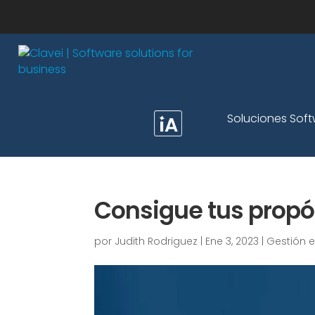
Soluciones Sof
Consigue tus propós
por
Judith Rodriguez
|
Ene 3, 2023
|
Gestión 