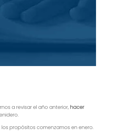
nos a revisar el año anterior,
hacer
enidero.
on los propósitos comenzamos en enero.