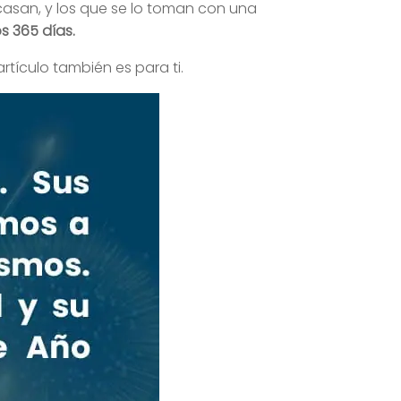
asan, y los que se lo toman con una
s 365 días.
artículo también es para ti.