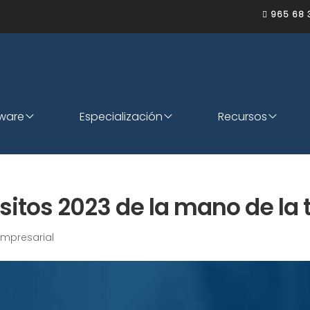
965 68 

tware
Especialización
Recursos
itos 2023 de la mano de la 
empresarial