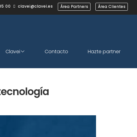
35 00
clavei@clavei.es
Área Partners
Área Clientes

Clavei
Contacto
Hazte partner
tecnología