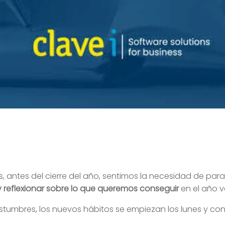
 antes del cierre del año, sentimos la necesidad de parar
 reflexionar sobre lo que queremos conseguir
en el año v
stumbres, los nuevos hábitos se empiezan los lunes y c