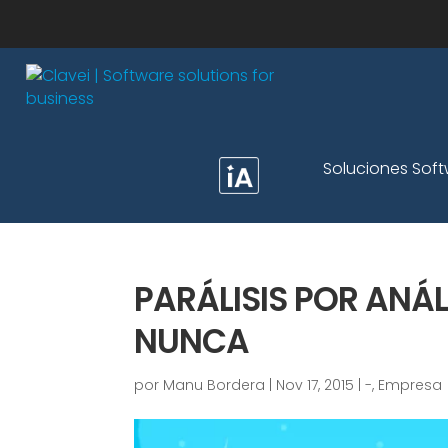
Soluciones Sof
PARÁLISIS POR ANÁL
NUNCA
por
Manu Bordera
|
Nov 17, 2015
|
-
,
Empresa