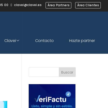
35 00
clavei@clavei.es
Área Partners
Área Clientes

Clavei
Contacto
Hazte partner