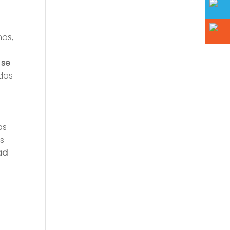
os,
 se
edas
as
os
ad