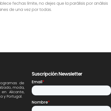
lece fechas límite, no dejes que la parálisis por análisis
lanes de una vez por todas.
Suscripción Newsletter
programas de
alzado, moda,
en Alicante,
ia y Portugal.