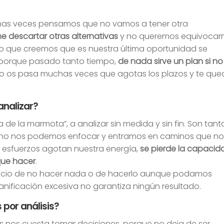
as veces pensamos que no vamos a tener otra
 descartar otras alternativas
y no queremos equivocarn
 lo que creemos que es nuestra última oportunidad se
 porque pasado tanto tiempo,
de nada sirve un plan si no
No os pasa muchas veces que agotas los plazos y te qu
analizar?
a de la marmota”, a analizar sin medida y sin fin. Son tant
ue no nos podemos enfocar y entramos en caminos que n
os esfuerzos agotan nuestra energía,
se pierde la capacid
que hacer
.
icio de no hacer nada o de hacerlo aunque podamos
anificación excesiva no garantiza ningún resultado.
 por análisis?
os nos cuesta tomar decisiones, porque no deja de ser