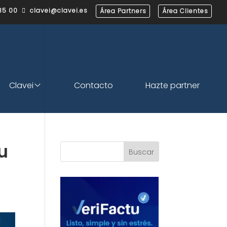
35 00
clavei@clavei.es
Área Partners
Área Clientes

Clavei
Contacto
Hazte partner
u