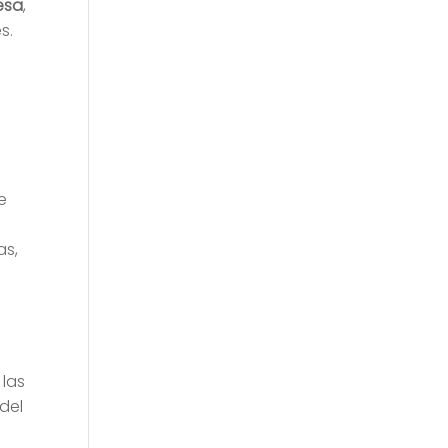
esa
,
s.
e
as,
 las
del