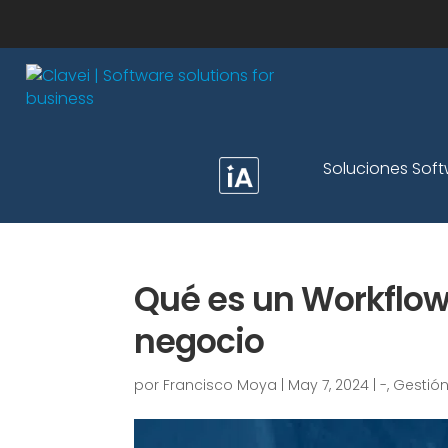
Soluciones Sof
Qué es un Workflow
negocio
por
Francisco Moya
|
May 7, 2024
|
-
,
Gestión