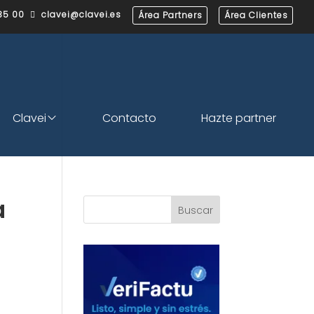
35 00
clavei@clavei.es
Área Partners
Área Clientes

Clavei
Contacto
Hazte partner
a