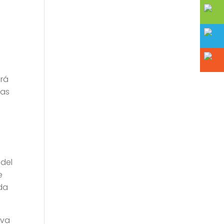
drá
tas
 del
e
eda
rva