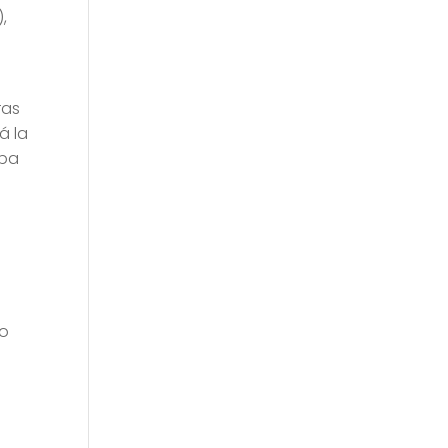
,
ras
á la
epa
mo