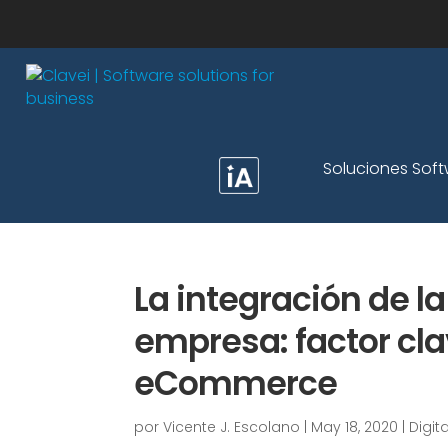
Soluciones Sof
La integración de la
empresa: factor clav
eCommerce
por
Vicente J. Escolano
|
May 18, 2020
|
Digit