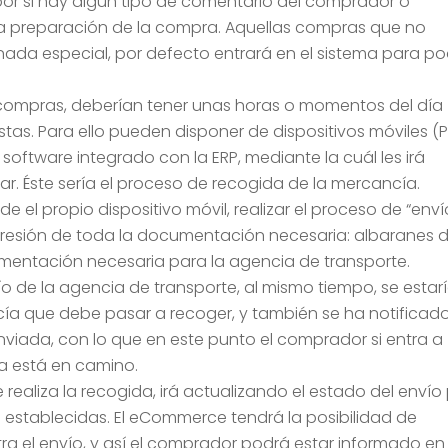
por si hay algún tipo de comentario del comprador o
e la preparación de la compra. Aquellas compras que no
nada especial, por defecto entrará en el sistema para p
 compras, deberían tener unas horas o momentos del día
stas. Para ello pueden disponer de dispositivos móviles (
 software integrado con la ERP, mediante la cuál les irá
r. Éste sería el proceso de recogida de la mercancía.
 el propio dispositivo móvil, realizar el proceso de “enví
mpresión de toda la documentación necesaria: albaranes 
umentación necesaria para la agencia de transporte.
 de la agencia de transporte, al mismo tiempo, se estar
a que debe pasar a recoger, y también se ha notificado
iada, con lo que en este punto el comprador si entra a
a está en camino.
realiza la recogida, irá actualizando el estado del envío
 establecidas. El eCommerce tendrá la posibilidad de
tra el envío, y así el comprador podrá estar informado en