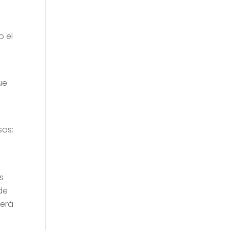
o el
ue
sos:
s
 de
berá